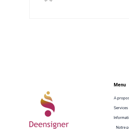
Menu
A propo
Services
Informat
Notre p