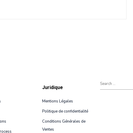
Foire aux Quest
Portfolio
Blog
Contact
Juridique
s
Mentions Légales
Politique de confidentialité
ions
Conditions Générales de
Ventes
rocess